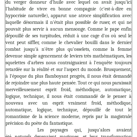
du verger donneur d'huile avec lequel on avait jusqu'ici
l'habitude de vivre en bonne compagnie (c'est-à-dire en
hypocrisie naturelle), apparut une atroce simplification avec
laquelle désormais il n'était plus possible de ruser, et qui ne
pouvait plus servir à aucun mensonge. Comme le pape enfin
dépouillé de ses turpitudes, réduit à une cage d'os où seul le
vent peut siffler, comme le chevalier bouilli dans le dernier
combat jusqu'à n'être plus qu'osselets, comme la femme
devenue simple agencement de leviers très mathématiques, les
squelettes d'arbres nous contraignaient à l'enquête toujours
retardée sur la réalité et sur l'aspect du monde. Brusquement,
à l'époque du plus flamboyant progrès, il nous était demandé
de rejoindre une plus haute pensée. Tout ce qui nous paraissait
merveilleusement esprit froid, méthodique, automatique,
logique, technique, il nous était commandé de le penser à
nouveau avec un esprit vraiment froid, méthodique,
automatique, logique, technique, dépouillé de tout le
romantisme de la science moderne, repris par la magistrale
précision du poète du fantastique.
Les paysages qui, jusqu'alors avaient
été
naturels
devenaient magiques, et leur transformation