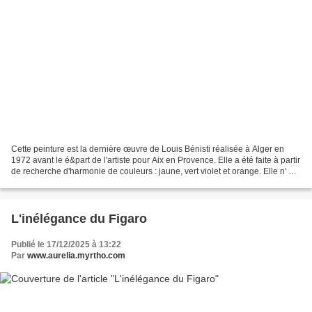
Cette peinture est la dernière œuvre de Louis Bénisti réalisée à Alger en
1972 avant le é&part de l'artiste pour Aix en Provence. Elle a été faite à partir
de recherche d'harmonie de couleurs : jaune, vert violet et orange. Elle n' a
pas été exposée du...
L'inélégance du Figaro
Publié le 17/12/2025 à 13:22
Par
www.aurelia.myrtho.com