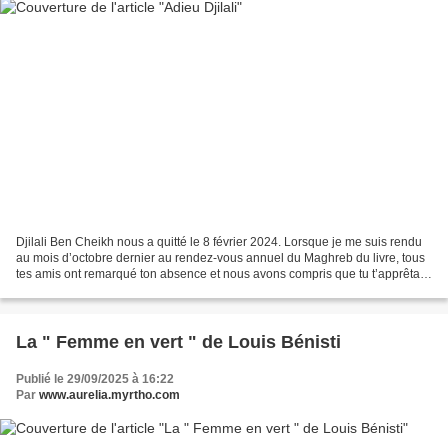
Djilali Ben Cheikh nous a quitté le 8 février 2024. Lorsque je me suis rendu
au mois d’octobre dernier au rendez-vous annuel du Maghreb du livre, tous
tes amis ont remarqué ton absence et nous avons compris que tu t’apprêtais
à rejoindre l’autre rive....
La " Femme en vert " de Louis Bénisti
Publié le 29/09/2025 à 16:22
Par
www.aurelia.myrtho.com