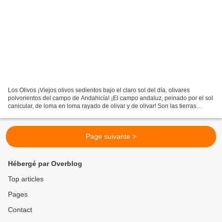
Los Olivos ¡Viejos olivos sedientos bajo el claro sol del día, olivares
polvorientos del campo de Andahicía! ¡El campo andaluz, peinado por el sol
canicular, de loma en loma rayado de olivar y de olivar! Son las tierras
soleadas, anchas lomas, lueñes...
Page suivante >
Hébergé par Overblog
Top articles
Pages
Contact