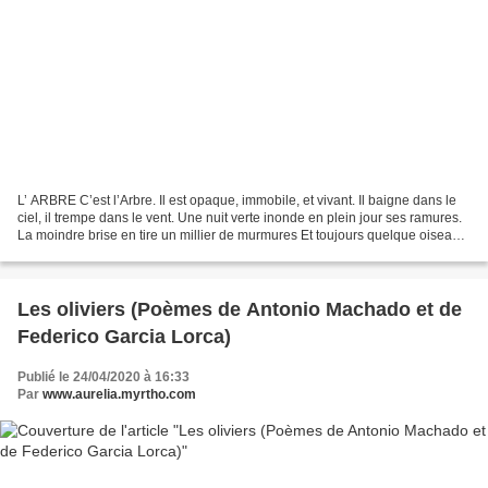
L’ ARBRE C’est l’Arbre. Il est opaque, immobile, et vivant. Il baigne dans le
ciel, il trempe dans le vent. Une nuit verte inonde en plein jour ses ramures.
La moindre brise en tire un millier de murmures Et toujours quelque oiseau
qui plonge dans l’air...
Les oliviers (Poèmes de Antonio Machado et de
Federico Garcia Lorca)
Publié le 24/04/2020 à 16:33
Par
www.aurelia.myrtho.com