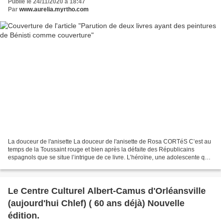
Publié le 24/11/2020 à 18:47
Par
www.aurelia.myrtho.com
La douceur de l'anisette La douceur de l'anisette de Rosa CORTéS C’est au
temps de la Toussaint rouge et bien après la défaite des Républicains
espagnols que se situe l’intrigue de ce livre. L’héroïne, une adolescente qui
a suivi ses parents dans leur...
Le Centre Culturel Albert-Camus d'Orléansville
(aujourd'hui Chlef) ( 60 ans déjà) Nouvelle
édition.