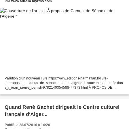
Par
www.aurelia.myrtho.com
Parution d'un nouveau livre https://www.editions-harmattan.fr/livre-
a_propos_de_camus_de_senac_et_de_l_algerie_i_souvenirs_et_reflexion
s_i_jean_pierre_benisti-9782140354588-77373.html À PROPOS DE
CAMUS, DE SÉNAC ET DE L'ALGÉRIE Souvenirs et réflexions...
Quand René Gachet dirigeait le Centre culturel
français d'Alger...
Publié le 28/07/2016 à 14:20