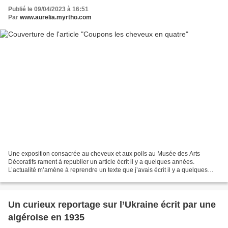
Publié le 09/04/2023 à 16:51
Par
www.aurelia.myrtho.com
Une exposition consacrée au cheveux et aux poils au Musée des Arts
Décoratifs rament à republier un article écrit il y a quelques années.
L’actualité m’amène à reprendre un texte que j’avais écrit il y a quelques
années. Un article du Monde (1), publié...
Un curieux reportage sur l’Ukraine écrit par une
algéroise en 1935