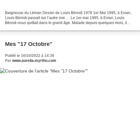
Baigneuse du Léman Dessin de Louis Bénisti 1978 1er Mai 1995, à Evian,
Louis Bénisti passait sur l’autre rive…. Le 1er mai 1995, à Evian, Louis
Bénisti nous quittait dans le grand âge. Malade depuis quelques mois, il
m’avait demandé de le conduire à Evian,...
Mes "17 Octobre"
Publié le 16/10/2022 à 14:36
Par
www.aurelia.myrtho.com