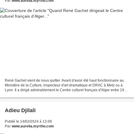
Par
www.aurelia.myrtho.com
René Gachet vient de nous quitter. Avant d'avoir été haut fonctionnaire au
Ministère de la Culture, inspecteur d'art dramatique et DRAC à Metz ou à
Lyon. Il a dirigé admirablement le Centre culturel français d'Alger entre 1967
et 1971 et a contribué à...
Adieu Djilali
Publié le 14/02/2024 à 13:06
Par
www.aurelia.myrtho.com