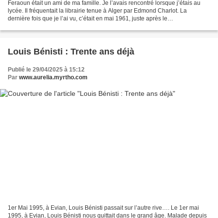
Feraoun était un ami de ma famille. Je l’avais rencontré lorsque j’étais au
lycée. Il fréquentait la librairie tenue à Alger par Edmond Charlot. La
dernière fois que je l’ai vu, c’était en mai 1961, juste après le
pronunciamento du 22 avril. C’était au...
Louis Bénisti : Trente ans déjà
Publié le 29/04/2025 à 15:12
Par
www.aurelia.myrtho.com
1er Mai 1995, à Evian, Louis Bénisti passait sur l’autre rive…. Le 1er mai
1995, à Evian, Louis Bénisti nous quittait dans le grand âge. Malade depuis