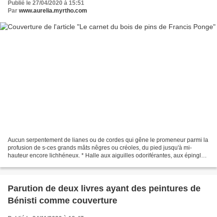
Publié le 27/04/2020 à 15:51
Par
www.aurelia.myrtho.com
Aucun serpentement de lianes ou de cordes qui gêne le promeneur parmi la
profusion de s-ces grands mâts nêgres ou créoles, du pied jusqu'à mi-
hauteur encore lichhéneux. * Halle aux aiguilles odoriférantes, aux épingles
à cheveux végétales, auditorium...
Parution de deux livres ayant des peintures de
Bénisti comme couverture