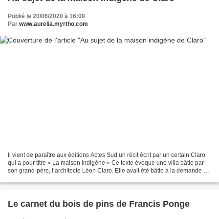
Publié le 20/06/2020 à 16:08
Par
www.aurelia.myrtho.com
Il vient de paraître aux éditions Actes Sud un récit écrit par un certain Claro
qui a pour titre « La maison indigène » Ce texte évoque une villa bâtie par
son grand-père, l’architecte Léon Claro. Elle avait été bâtie à la demande du
Gouvernement Général...
Le carnet du bois de pins de Francis Ponge