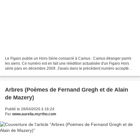
Le Figaro publie un Hors-Série consacré à Camus : Camus étranger parmi
les siens. Ce numéro est en fait une réédition actualisée d'un Figaro Hors
série paru en décembre 2009. J'avais dans le précédent numéro accepté
gracieusement la reproduction d'une...
Arbres (Poèmes de Fernand Gregh et de Alain
de Mazery)
Publié le 28/04/2020 à 16:24
Par
www.aurelia.myrtho.com