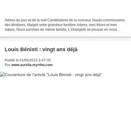
Arbres du jour et de la nuit Candélabres de la noirceur, Hauts-commissaires
des ténèbres, Malgré votre grandeur funèbre Arbres, mes frères et mes
sœurs, Nous sommes de même famille, L’étrangeté se pousse en nous
Jusqu’aux veinules, aux ramilles, Et nous...
Louis Bénisti : vingt ans déjà
Publié le 01/05/2015 à 07:35
Par
www.aurelia.myrtho.com