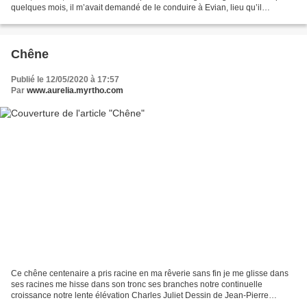
quelques mois, il m’avait demandé de le conduire à Evian, lieu qu’il
affectionnait car il avait retrouvé...
Chêne
Publié le 12/05/2020 à 17:57
Par
www.aurelia.myrtho.com
Ce chêne centenaire a pris racine en ma rêverie sans fin je me glisse dans
ses racines me hisse dans son tronc ses branches notre continuelle
croissance notre lente élévation Charles Juliet Dessin de Jean-Pierre
Blanche in Les Alentours Kopilote éditions...