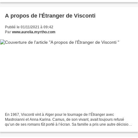
A propos de l'Étranger de Visconti
Publié le 01/11/2021 à 09:42
Par
www.aurelia.myrtho.com
En 1967, Visconti vint à Alger pour le tournage de l’Étranger avec
Mastroianni et Anna Karina. Camus, de son vivant, avait toujours refusé
qu’un de ses romans fût porté à l’écran. Sa famille a pris une autre décision.
Le tournage du film fut vécu à Alger,...