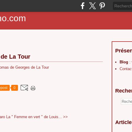
ho.com
Présen
de La Tour
Blog
:
Contac
post
0
Reche
aro
La " Femme en vert " de Louis... >>
Articl