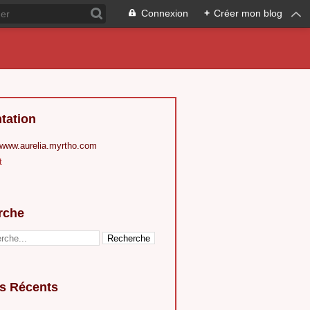
Connexion
+
Créer mon blog
tation
 www.aurelia.myrtho.com
t
rche
es Récents