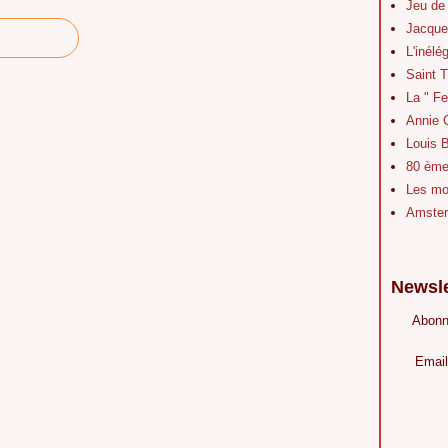
Jeu de
Jacque
L'inélé
Saint 
La " Fe
Annie 
Louis B
80 ème 
Les mot
Amster
Newsle
Abonn
Email