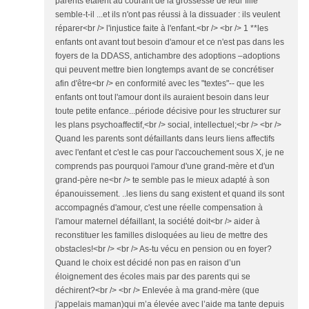
parents étaient au courant de la grossesse de leur fille
semble-t-il ...et ils n'ont pas réussi à la dissuader : ils veulent
réparer<br /> l'injustice faite à l'enfant.<br /> <br /> 1 **les
enfants ont avant tout besoin d'amour et ce n'est pas dans les
foyers de la DDASS, antichambre des adoptions –adoptions
qui peuvent mettre bien longtemps avant de se concrétiser
afin d'être<br /> en conformité avec les "textes"-- que les
enfants ont tout l'amour dont ils auraient besoin dans leur
toute petite enfance...période décisive pour les structurer sur
les plans psychoaffectif,<br /> social, intellectuel;<br /> <br />
Quand les parents sont défaillants dans leurs liens affectifs
avec l'enfant et c'est le cas pour l'accouchement sous X, je ne
comprends pas pourquoi l'amour d'une grand-mère et d'un
grand-père ne<br /> te semble pas le mieux adapté à son
épanouissement. ..les liens du sang existent et quand ils sont
accompagnés d'amour, c'est une réelle compensation à
l'amour maternel défaillant, la société doit<br /> aider à
reconstituer les familles disloquées au lieu de mettre des
obstacles!<br /> <br /> As-tu vécu en pension ou en foyer?
Quand le choix est décidé non pas en raison d’un
éloignement des écoles mais par des parents qui se
déchirent?<br /> <br /> Enlevée à ma grand-mère (que
j'appelais maman)qui m’a élevée avec l’aide ma tante depuis