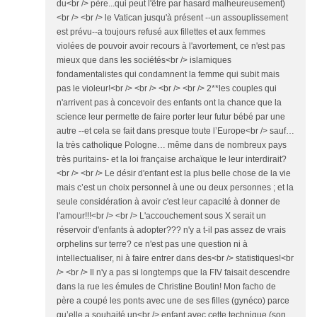
du<br /> père...qui peut l'être par hasard malheureusement)
<br /> <br /> le Vatican jusqu'à présent --un assouplissement
est prévu--a toujours refusé aux fillettes et aux femmes
violées de pouvoir avoir recours à l'avortement, ce n'est pas
mieux que dans les sociétés<br /> islamiques
fondamentalistes qui condamnent la femme qui subit mais
pas le violeur!<br /> <br /> <br /> <br /> 2**les couples qui
n'arrivent pas à concevoir des enfants ont la chance que la
science leur permette de faire porter leur futur bébé par une
autre --et cela se fait dans presque toute l’Europe<br /> sauf…
la très catholique Pologne… même dans de nombreux pays
très puritains- et la loi française archaïque le leur interdirait?
<br /> <br /> Le désir d'enfant est la plus belle chose de la vie
mais c’est un choix personnel à une ou deux personnes ; et la
seule considération à avoir c'est leur capacité à donner de
l'amour!!!<br /> <br /> L'accouchement sous X serait un
réservoir d'enfants à adopter??? n'y a t-il pas assez de vrais
orphelins sur terre? ce n'est pas une question ni à
intellectualiser, ni à faire entrer dans des<br /> statistiques!<br
/> <br /> Il n'y a pas si longtemps que la FIV faisait descendre
dans la rue les émules de Christine Boutin! Mon facho de
père a coupé les ponts avec une de ses filles (gynéco) parce
qu’elle a souhaité un<br /> enfant avec cette technique (son