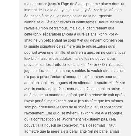
ma naissance jusqu'à l’âge de 8 ans, pour me placer dans un
internat de la ville de Lyon, puis au Lycée,<br /> j'ai dû mon
éducation à de vieilles demoiselles de la bourgeoisie
lyonnaise qui étaient strictes et indifférentes...heureusement
j'avais eu mon lot d'amour, :mais quel déchirement que
cette<br /> séparation! Et cela a duré 11 ans !<br /> <br />
Imagine un petit enfant né sous X et qui devient orphelin par
la simple signature de sa mère qui le refuse...alors qu'il
pourrait avoir une famille, et qu'il en a une.; on ne connaît pas
les<br /> raisons des adultes mais elles ne peuvent pas
prévaloir sur les droits de l'enfant!!!<br /> <br /> On n'a pas à
juger la décision de la mère, sembles-tu vouloir dire, mais on
n'a pas à priver l'enfant d'amour! Les démarches pour une
adoption sont très longues et en attendant il souffre!<br /> <br
/> et la contraception? et l'avortement.? comment en arrive-t-
on à mettre au monde un enfant que l'on refuse de voir après
l'avoir porté 9 mois?<br /> <br /> je suis sûre que les mêmes
sont pour défendre les lois de la "bioéthique", et sont contre
l'avortement ...de quoi se mêlent-ils?<br /> <br /> à l'époque
où la contraception et l'avortement n'existaient pas, cela
pouvait à la rigueur se concevoir, mais désormais il faut
admettre que la mère a été défaillante (on ne parle jamais