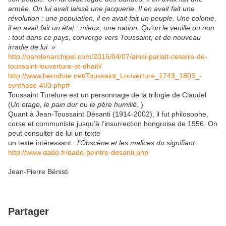
armée. On lui avait laissé une jacquerie. Il en avait fait une
révolution ; une population, il en avait fait un peuple. Une colonie,
il en avait fait un état ; mieux, une nation. Qu’on le veuille ou non
: tout dans ce pays, converge vers Toussaint, et de nouveau
irradie de lui. »
http://parolenarchipel.com/2015/04/07/ainsi-parlait-cesaire-de-
toussaint-louverture-et-dhaiti/
http://www.herodote.net/Toussaint_Louverture_1743_1803_-
synthese-403.php#
Toussaint Turelure est un personnage de la trilogie de Claudel
(
Un otage, le pain dur
ou
le père humilié
. )
Quant à Jean-Toussaint Désanti (1914-2002), il fut philosophe,
corse et communiste jusqu’à l’insurrection hongroise de 1956. On
peut consulter de lui un texte
un texte intéressant :
l’Obscène et les malices du signifiant
http://www.dado.fr/dado-peintre-desanti.php
Jean-Pierre Bénisti
Partager