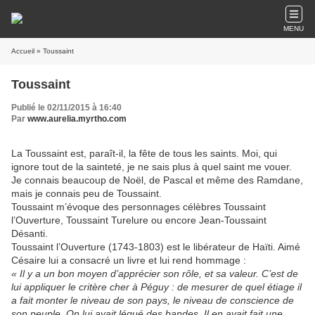
MENU
Accueil
» Toussaint
Toussaint
Publié le 02/11/2015 à 16:40
Par
www.aurelia.myrtho.com
La Toussaint est, paraît-il, la fête de tous les saints. Moi, qui
ignore tout de la sainteté, je ne sais plus à quel saint me vouer.
Je connais beaucoup de Noël, de Pascal et même des Ramdane,
mais je connais peu de Toussaint.
Toussaint m’évoque des personnages célèbres Toussaint
l’Ouverture, Toussaint Turelure ou encore Jean-Toussaint
Désanti.
Toussaint l’Ouverture (1743-1803) est le libérateur de Haïti. Aimé
Césaire lui a consacré un livre et lui rend hommage :
« Il y a un bon moyen d’apprécier son rôle, et sa valeur. C’est de
lui appliquer le critère cher à Péguy : de mesurer de quel étiage il
a fait monter le niveau de son pays, le niveau de conscience de
son peuple. On lui avait légué des bandes. Il en avait fait une