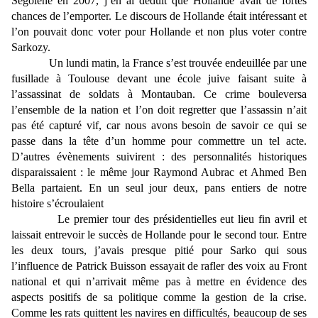
Ségolène en 2007, j’en ai déduit que Hollande avait de fortes
chances de l’emporter. Le discours de Hollande était intéressant et
l’on pouvait donc voter pour Hollande et non plus voter contre
Sarkozy.
Un lundi matin, la France s’est trouvée endeuillée par une
fusillade à Toulouse devant une école juive faisant suite à
l’assassinat de soldats à Montauban. Ce crime bouleversa
l’ensemble de la nation et l’on doit regretter que l’assassin n’ait
pas été capturé vif, car nous avons besoin de savoir ce qui se
passe dans la tête d’un homme pour commettre un tel acte.
D’autres évènements suivirent : des personnalités historiques
disparaissaient : le même jour Raymond Aubrac et Ahmed Ben
Bella partaient. En un seul jour deux, pans entiers de notre
histoire s’écroulaient
Le premier tour des présidentielles eut lieu fin avril et
laissait entrevoir le succès de Hollande pour le second tour. Entre
les deux tours, j’avais presque pitié pour Sarko qui sous
l’influence de Patrick Buisson essayait de rafler des voix au Front
national et qui n’arrivait même pas à mettre en évidence des
aspects positifs de sa politique comme la gestion de la crise.
Comme les rats quittent les navires en difficultés, beaucoup de ses