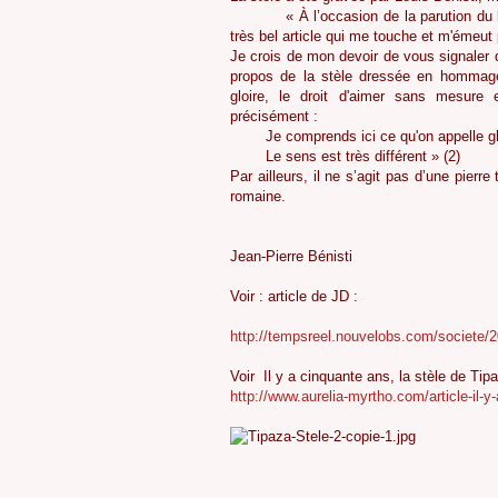
« À l’occasion de la parution du
très bel article qui me touche et m'émeut 
Je crois de mon devoir de vous signaler q
propos de la stèle dressée en hommag
gloire, le droit d'aimer sans mesure 
précisément :
Je comprends ici ce qu'on appelle gl
Le sens est très différent » (2)
Par ailleurs, il ne s’agit pas d’une pierr
romaine.
Jean-Pierre Bénisti
Voir : article de JD :
http://tempsreel.nouvelobs.com/societe
Voir
Il y a cinquante ans, la stèle de Tip
http://www.aurelia-myrtho.com/article-il-