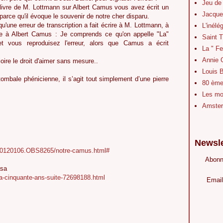
Jeu de
 livre de M. Lottmann sur Albert Camus vous avez écrit un
Jacque
parce qu'il évoque le souvenir de notre cher disparu.
u'une erreur de transcription a fait écrire à M. Lottmann, à
L'inélé
e à Albert Camus : Je comprends ce qu'on appelle "La"
Saint 
et vous reproduisez l'erreur, alors que Camus a écrit
La " Fe
Annie 
oire le droit d'aimer sans mesure..
Louis B
e tombale phénicienne, il s’agit tout simplement d’une pierre
80 ème 
Les mot
Amster
Newsle
/20120106.OBS8265/notre-camus.html#
Abonn
asa
y-a-cinquante-ans-suite-72698188.html
Email