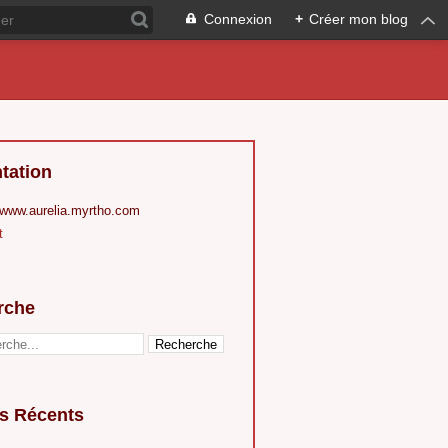
Connexion
+
Créer mon blog
tation
 www.aurelia.myrtho.com
t
rche
es Récents