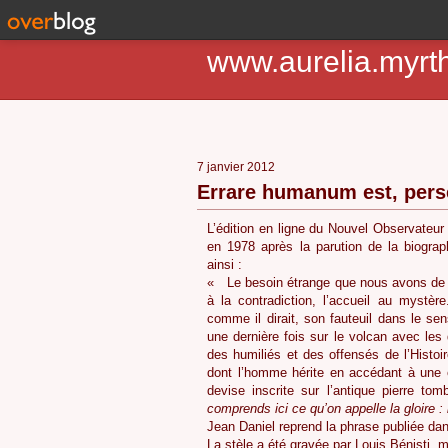
www.aurelia.myrt
7 janvier 2012
Errare humanum est, pers
L’édition en ligne du Nouvel Observateur 
en 1978 après la parution de la biograp
ainsi :
« Le besoin étrange que nous avons de C
à la contradiction, l’accueil au mystèr
comme il dirait, son fauteuil dans le se
une dernière fois sur le volcan avec le
des humiliés et des offensés de l’Histoire
dont l’homme hérite en accédant à une e
devise inscrite sur l’antique pierre t
comprends ici ce qu’on appelle la gloire :
Jean Daniel reprend la phrase publiée dan
La stèle a été gravée par Louis Bénisti, mo