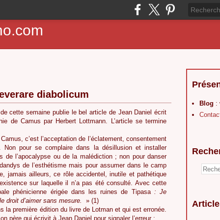
ho.com
Présen
everare diabolicum
Blog
:
de cette semaine publie le bel article de Jean Daniel écrit
Contac
hie de Camus par Herbert Lottmann. L’article se termine
amus, c’est l’acceptation de l’éclatement, consentement
e. Non pour se complaire dans la désillusion et installer
Reche
ns de l’apocalypse ou de la malédiction ; non pour danser
s dandys de l’esthétisme mais pour assumer dans le camp
, jamais ailleurs, ce rôle accidentel, inutile et pathétique
xistence sur laquelle il n’a pas été consulté. Avec cette
ombale phénicienne érigée dans les ruines de Tipasa
: Je
 le droit d’aimer sans mesure.
» (1)
Articl
s la première édition du livre de Lotman et qui est erronée.
n père qui écrivit à Jean Daniel pour signaler l’erreur :