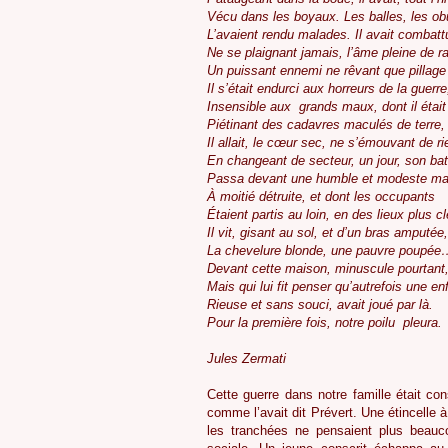
Vécu dans les boyaux. Les balles, les ob
L’avaient rendu malades. Il avait combatt
Ne se plaignant jamais, l’âme pleine de r
Un puissant ennemi ne rêvant que pillage
Il s’était endurci aux horreurs de la guerre
Insensible aux grands maux, dont il était
Piétinant des cadavres maculés de terre,
Il allait, le cœur sec, ne s’émouvant de ri
En changeant de secteur, un jour, son bat
Passa devant une humble et modeste ma
À moitié détruite, et dont les occupants
Étaient partis au loin, en des lieux plus 
Il vit, gisant au sol, et d’un bras amputée,
La chevelure blonde, une pauvre poupée
Devant cette maison, minuscule pourtant
Mais qui lui fit penser qu’autrefois une en
Rieuse et sans souci, avait joué par là.
Pour la première fois, notre poilu pleura.
Jules Zermati
Cette guerre dans notre famille était 
comme l’avait dit Prévert. Une étincelle 
les tranchées ne pensaient plus beauco