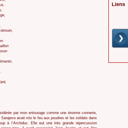
Liens
us,
u,
age,
,
 témoin,
en.
aillon
ison
cléments.
…
,
fant,
considérée par mon entourage comme une énorme connerie,
à Sarajevo avait mis le feu aux poudres et les soldats dans
up à l’Archiduc. Elle eut une très grande répercussion