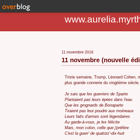
www.aurelia.myrt
11 novembre 2016
11 novembre (nouvelle édi
Triste semaine, Trump, Léonard Cohen, m
plus grande connerie du vingtième siècle.
Je sais que les guerriers de Sparte
Plantaient pas leurs épées dans l'eau
Que les grognards de Bonaparte
Tiraient pas leur poudre aux moineaux
Leurs faits d'armes sont légendaires
Au garde-à-vous, je les félicite
Mais, mon colon, celle que j'préfère
C'est la guerr' de quatorz'-dix-huit