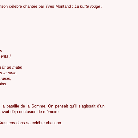
anson célèbre chantée par Yves Montand :
La butte rouge :
es
cents !
'fit un matin
 le ravin.
raisin,
ains.
 la bataille de la Somme. On pensait qu’il s’agissait d’un
vait déjà confusion de mémoire
 Brassens dans sa célèbre chanson.