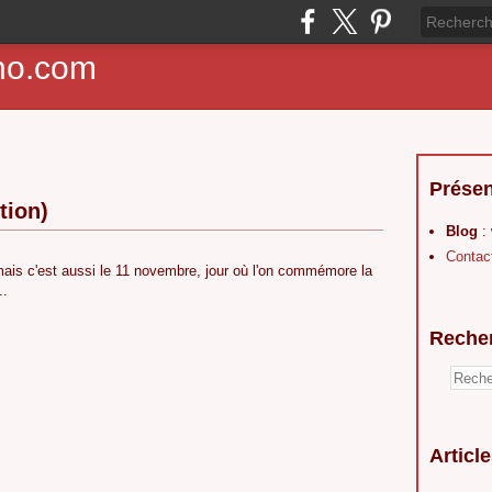
ho.com
Présen
tion)
Blog
:
Contac
ais c'est aussi le 11 novembre, jour où l'on commémore la
..
Reche
Articl