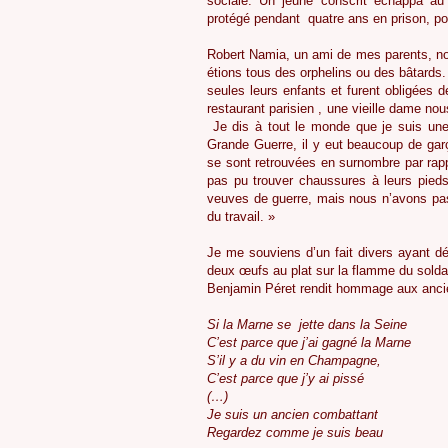
sociale. Un jeune conscrit échappa au 
protégé pendant quatre ans en prison, pou
Robert Namia, un ami de mes parents, nou
étions tous des orphelins ou des bâtards.
seules leurs enfants et furent obligées d
restaurant parisien , une vieille dame n
Je dis à tout le monde que je suis un
Grande Guerre, il y eut beaucoup de garç
se sont retrouvées en surnombre par rap
pas pu trouver chaussures à leurs pie
veuves de guerre, mais nous n’avons pa
du travail. »
Je me souviens d’un fait divers ayant déf
deux œufs au plat sur la flamme du solda
Benjamin Péret rendit hommage aux anci
Si la Marne se jette dans la Seine
C’est parce que j’ai gagné la Marne
S’il y a du vin en Champagne,
C’est parce que j’y ai pissé
(…)
Je suis un ancien combattant
Regardez comme je suis beau