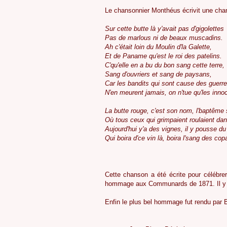
Le chansonnier Monthéus écrivit une ch
Sur cette butte là y'avait pas d'gigolettes
Pas de marlous ni de beaux muscadins.
Ah c'était loin du Moulin d'la Galette,
Et de Paname qu'est le roi des patelins.
C'qu'elle en a bu du bon sang cette terre,
Sang d'ouvriers et sang de paysans,
Car les bandits qui sont cause des guerr
N'en meurent jamais, on n'tue qu'les inno
La butte rouge, c'est son nom, l'baptême s
Où tous ceux qui grimpaient roulaient dans
Aujourd'hui y'a des vignes, il y pousse du 
Qui boira d'ce vin là, boira l'sang des cop
Cette chanson a été écrite pour célébrer
hommage aux Communards de 1871. Il y a
Enfin le plus bel hommage fut rendu par