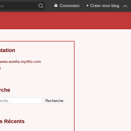
Connexion
+
Créer mon blog
tation
 www.aurelia.myrtho.com
t
rche
es Récents