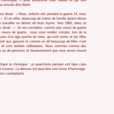
casse-pipe, il avait assassiné Jean Jaurès et put être
r ensuite être libéré.
s disait : « Nous, enfants nés pendant la guerre 14, nous
 » Et en effet, beaucoup de mères de famille durent élever
e travailler en dehors de leurs foyers. Vers 1960, dans un
ous disait : « Je me considère, comme une veuve de guerre
e veuve de guerre, vous vous rendez compte, lors de la
ons d’un âge proche du mien, qui sont morts et les filles
port aux garçons et comme on dit beaucoup de filles n’ont
ds et sont restées célibataires. Nous sommes comme des
s eu de pensions et heureusement que nous avons trouvé
rayé la chronique : un anarchiste parisien vint faire cuire
t inconnu. La dérision est peut-être une forme d’hommage.
ens combattants