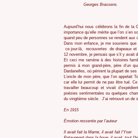
Georges Brassens.
Aujourd’hui nous célébrons la fin de la
importance qu’elle mérite que l’on s’en s
quand peu de personnes se rendent aux 
Dans mon enfance, je me souviens que le
ce jour-là, recouvertes de drapeaux et
12 novembre, je pensais que s’il y avait
Et ceci me ramène à des histoires fami
permis à mon grand-père, père d’un qua
Dardanelles, où périrent la plupart de se
L’oncle de mon père, que l’on appelait To
car elle lui permit de ne pas être tué. C
travailler beaucoup et vivait d’expédien
poésies sentimentales ou quelques chans
du vingtième siècle. J’ai retrouvé un de s
En 1915
Émotion ressentie par l’auteur
Il avait fait la Marne, il avait fait l’Yser
Pataugeant dans la boue, il avait, tout l’hi