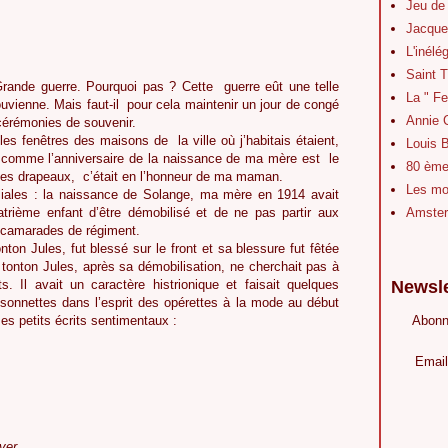
Jeu de
Jacque
L'inélé
Saint 
 Grande guerre. Pourquoi pas ? Cette guerre eût une telle
La " Fe
ouvienne. Mais faut-il pour cela maintenir un jour de congé
Annie 
cérémonies de souvenir.
s fenêtres des maisons de la ville où j’habitais étaient,
Louis B
 comme l’anniversaire de la naissance de ma mère est le
80 ème 
 des drapeaux, c’était en l’honneur de ma maman.
Les mot
liales : la naissance de Solange, ma mère en 1914 avait
trième enfant d’être démobilisé et de ne pas partir aux
Amster
s camarades de régiment.
nton Jules, fut blessé sur le front et sa blessure fut fêtée
e tonton Jules, après sa démobilisation, ne cherchait pas à
ts. Il avait un caractère histrionique et faisait quelques
Newsle
onnettes dans l’esprit des opérettes à la mode au début
es petits écrits sentimentaux :
Abonn
Email
ver,