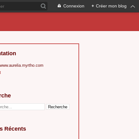
Connexion
+
Créer mon blog
tation
 www.aurelia.myrtho.com
t
rche
es Récents