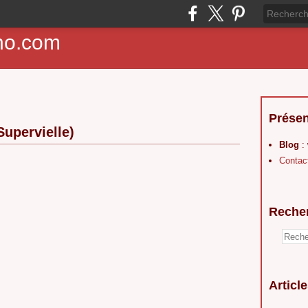
ho.com
Présen
upervielle)
Blog
:
Contac
Reche
Articl