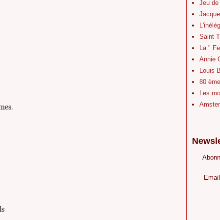
Jeu de
Jacque
L'inélé
Saint 
La " Fe
Annie 
Louis B
80 ème 
Les mot
Amster
mes.
Newsle
Abonn
Email
ds