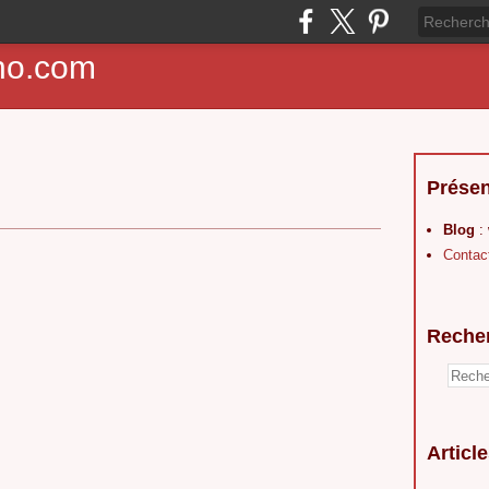
ho.com
Présen
Blog
:
Contac
Reche
Articl