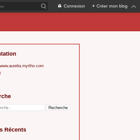
Connexion
+
Créer mon blog
tation
 www.aurelia.myrtho.com
t
rche
es Récents