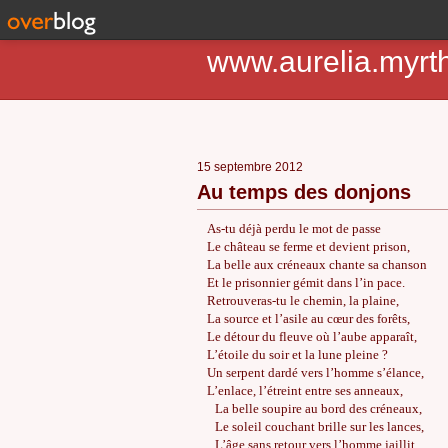
www.aurelia.myrt
15 septembre 2012
Au temps des donjons
As-tu déjà perdu le mot de passe
Le château se ferme et devient prison,
La belle aux créneaux chante sa chanson
Et le prisonnier gémit dans l’in pace.
Retrouveras-tu le chemin, la plaine,
La source et l’asile au cœur des forêts,
Le détour du fleuve où l’aube apparaît,
L’étoile du soir et la lune pleine ?
Un serpent dardé vers l’homme s’élance,
L’enlace, l’étreint entre ses anneaux,
La belle soupire au bord des créneaux,
Le soleil couchant brille sur les lances,
L’âge sans retour vers l’homme jaillit,