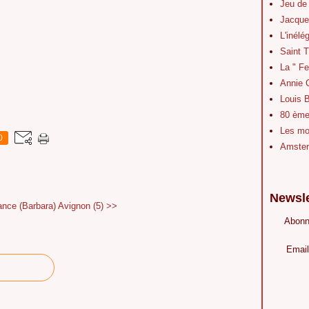
Jeu de
Jacque
L'inélé
Saint 
La " Fe
Annie 
Louis B
80 ème 
Les mot
0
Amster
Newsle
nce (Barbara)
Avignon (5) >>
Abonn
Email