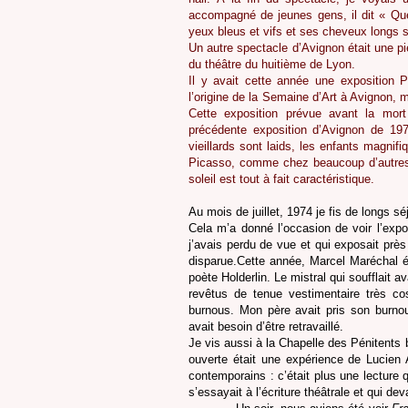
accompagné de jeunes gens, il dit « Qu
yeux bleus et vifs et ses cheveux longs
Un autre spectacle d’Avignon était une pi
du théâtre du huitième de Lyon.
Il y avait cette année une exposition P
l’origine de la Semaine d’Art à Avignon, 
Cette exposition prévue avant la mor
précédente exposition d’Avignon de 1971
vieillards sont laids, les enfants magnif
Picasso, comme chez beaucoup d’autres 
soleil est tout à fait caractéristique.
Au mois de juillet, 1974 je fis de longs séj
Cela m’a donné l’occasion de voir l’exp
j’avais perdu de vue et qui exposait près
disparue.Cette année, Marcel Maréchal étai
poète Holderlin. Le mistral qui soufflait a
revêtus de tenue vestimentaire très cos
burnous. Mon père avait pris son burno
avait besoin d’être retravaillé.
Je vis aussi à la Chapelle des Pénitents
ouverte était une expérience de Lucien A
contemporains : c’était plus une lecture 
s’essayait à l’écriture théâtrale et qui de