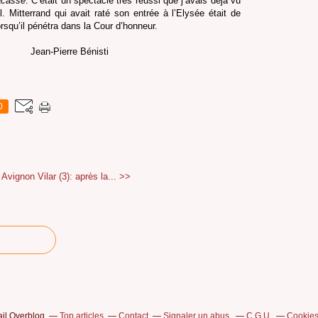
acasse
. C’était un spectacle très réussi que j’avais déjà vu
. Mitterrand qui avait raté son entrée à l’Elysée était de
rsqu’il pénétra dans la Cour d’honneur.
Jean-Pierre Bénisti
0
Avignon Vilar (3): après la... >>
ail Overblog
Top articles
Contact
Signaler un abus
C.G.U.
Cookies