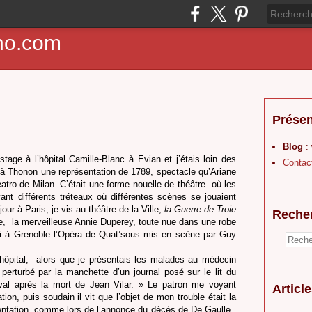
ho.com
Présen
Blog
:
tage à l’hôpital Camille-Blanc à Evian et j’étais loin des
Contac
 à Thonon une représentation de 1789, spectacle qu’Ariane
atro de Milan. C’était une forme nouelle de théâtre
où les
vant différents tréteaux où différentes scènes se jouaient
our à Paris, je vis au théâtre de la Ville,
la Guerre
de Troie
Reche
e,
la merveilleuse Annie Duperey, toute nue dans une robe
i à Grenoble l’Opéra de Quat’sous mis en scène par Guy
hôpital,
alors que je présentais les malades au médecin
 perturbé par la manchette d’un journal posé sur le lit du
val après la mort de Jean Vilar. » Le patron me voyant
Articl
ion, puis soudain il vit que l’objet de mon trouble était la
entation, comme lors de l’annonce du décès de De Gaulle ,