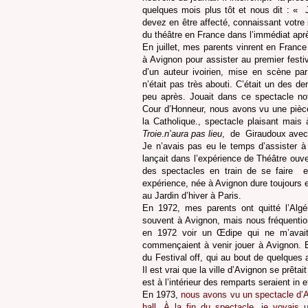
quelques mois plus tôt et nous dit : «
devez en être affecté, connaissant votre i
du théâtre en France dans l’immédiat apr
En juillet, mes parents vinrent en Fran
à Avignon pour assister au premier festiv
d’un auteur ivoirien, mise en scène pa
n’était pas très abouti. C’était un des d
peu après. Jouait dans ce spectacle no
Cour d’Honneur, nous avons vu une pièce 
la Catholique., spectacle plaisant mais 
Troie
.
n’aura pas lieu
,
de
Giraudoux avec
Je n’avais pas eu le temps d’assister à l
lançait dans l’expérience de Théâtre ouve
des spectacles en train de se faire
et
expérience, née à Avignon dure toujours e
au Jardin d’hiver à Paris.
En 1972, mes parents ont quitté l’Algér
souvent à Avignon, mais nous fréquention
en 1972 voir un Œdipe qui ne m’avait
commençaient à venir jouer à Avignon. Ell
du Festival off, qui au bout de quelques a
Il est vrai que la ville d’Avignon se prêt
est à l’intérieur des remparts seraient in e
En 1973,
nous avons vu un spectacle d’An
hall. À la fin du spectacle, je voyais