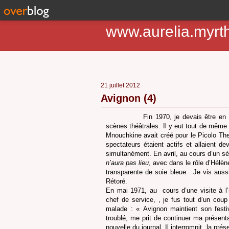
www.aurelia.myrt
21 juillet 2012
Avignon (4)
Fin 1970, je devais être en s
scènes théâtrales. Il y eut tout de même
Mnouchkine avait créé pour le Picolo The
spectateurs étaient actifs et allaient de
simultanément. En avril, au cours d’un séj
n’aura pas lieu
, avec dans le rôle d’Hélèn
transparente de soie bleue.
Je vis auss
Rétoré.
En mai 1971, au
cours d’une visite à l’
chef de service, , je fus tout d’un coup
malade : « Avignon maintient son festi
troublé, me prit de continuer ma présentat
nouvelle du journal. Il interrompit
la prés