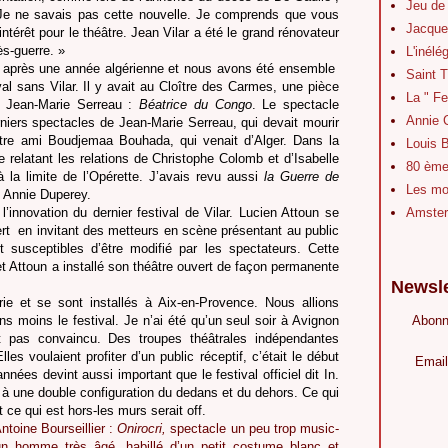
Jeu de
 Je ne savais pas cette nouvelle. Je comprends que vous
Jacque
ntérêt pour le théâtre. Jean Vilar a été le grand rénovateur
ès-guerre. »
L'inélé
ce après une année algérienne et nous avons été ensemble
Saint 
al sans Vilar. Il y avait au Cloître des Carmes, une pièce
La " Fe
r Jean-Marie Serreau :
Béatrice du Congo
. Le spectacle
Annie 
erniers spectacles de Jean-Marie Serreau, qui devait mourir
tre ami Boudjemaa Bouhada, qui venait d’Alger. Dans la
Louis B
relatant les relations de Christophe Colomb et d’Isabelle
80 ème 
à la limite de l’Opérette. J’avais revu aussi
la Guerre
de
Les mot
 Annie Duperey.
’innovation du dernier festival de Vilar. Lucien Attoun se
Amster
rt
en invitant des metteurs en scène présentant au public
 susceptibles d’être modifié par les spectateurs. Cette
t Attoun a installé son théâtre ouvert de façon permanente
Newsle
ie et se sont installés à Aix-en-Provence. Nous allions
s moins le festival. Je n’ai été qu’un seul soir à Avignon
Abonn
 pas convaincu. Des troupes théâtrales indépendantes
es voulaient profiter d’un public réceptif, c’était le début
Email
nnées devint aussi important que le festival officiel dit In.
ait à une double configuration du dedans et du dehors. Ce qui
t ce qui est hors-les murs serait off.
toine Bourseillier :
Onirocri,
spectacle un peu trop music-
 un homme très âgé, habillé d’un petit costume blanc et