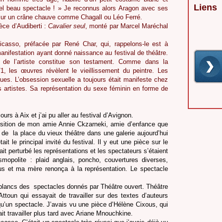
Liens
el beau spectacle ! » Je reconnus alors Aragon avec ses
 sur un crâne chauve comme Chagall ou Léo Ferré.
èce d’Audiberti :
Cavalier seul
, monté par Marcel Maréchal
icasso, préfacée par René Char, qui, rappelons-le est à
manifestation ayant donné naissance au festival de théâtre.
t de l’artiste constitue son testament. Comme dans la
, les œuvres révèlent le vieillissement du peintre. Les
iques. L’obsession sexuelle a toujours était manifeste chez
artistes. Sa représentation du sexe féminin en forme de
ours à Aix et j’ai pu aller au festival d’Avignon.
osition de mon amie Annie Ckzarneki, amie d’enfance que
 de
la place du vieux théâtre dans une galerie aujourd’hui
t le principal invité du festival. Il y eut une pièce sur le
vait perturbé les représentations et les spectateurs s’étaient
mopolite : plaid anglais, poncho, couvertures diverses,
us et ma mère renonça à la représentation. Le spectacle
 blancs des
spectacles donnés par Théâtre ouvert. Théâtre
ttoun qui essayait de travailler sur des textes d’auteurs
qu’un spectacle. J’avais vu une pièce d’Hélène Cixous, qui
vait travailler plus tard avec Ariane Mnouchkine.