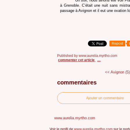
Un soir, nous avions été voir
Fr
à Grenoble. C’était une nuit sans mistral
passage à Avignon et il eut une ovation lo
Repost
Published by www.aurelia.myrtho.com
commenter cet article
…
<< Avignon (5)
commentaires
Ajouter un commentaire
www.aurelia.myrtho.com
Voir le profil de
www.aurelia.myrtho.com
sur le port