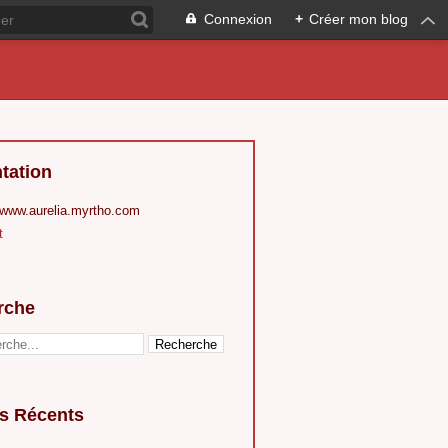
Connexion
+
Créer mon blog
tation
 www.aurelia.myrtho.com
t
rche
es Récents