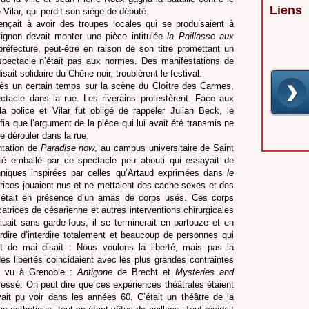
Liens
Vilar, qui perdit son siège de député.
mençait à avoir des troupes locales qui se produisaient à
ignon devait monter une pièce intitulée
la Paillasse
aux
 préfecture, peut-être en raison de son titre promettant un
e spectacle n’était pas aux normes. Des manifestations de
isait solidaire du Chêne noir, troublèrent le festival.
rès un certain temps sur la scène du Cloître des Carmes,
pectacle dans la rue. Les riverains protestèrent. Face aux
la police et Vilar fut obligé de rappeler Julian Beck, le
nifia que l’argument de la pièce qui lui avait été transmis ne
e dérouler dans la rue.
ntation de
Paradise now
, au campus universitaire de Saint
é emballé par ce spectacle peu abouti qui essayait de
niques inspirées par celles qu’Artaud exprimées dans
le
trices jouaient nus et ne mettaient des cache-sexes et des
n était en présence d’un amas de corps usés. Ces corps
catrices de césarienne et autres interventions chirurgicales
uait sans garde-fous, il se terminerait en partouze et en
nterdire d’interdire totalement et beaucoup de personnes qui
 de mai disait : Nous voulons la liberté, mais pas la
es libertés coincidaient avec les plus grandes contraintes
is vu à Grenoble :
Antigone
de Brecht et
Mysteries and
essé. On peut dire que ces expériences théâtrales étaient
vait pu voir dans les années 60. C’était un théâtre de la