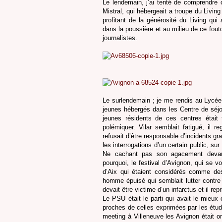
Le lendemain, j’ai tenté de comprendre
Mistral, qui hébergeait a troupe du Living
profitant de la générosité du Living qui
dans la poussière et au milieu de ce fout
journalistes.
Le surlendemain ; je me rendis au Lycée
jeunes hébergés dans les Centre de séjo
jeunes résidents de ces centres était t
polémiquer. Vilar semblait fatigué, il r
refusait d’être responsable d’incidents gra
les interrogations d’un certain public, 
Ne cachant pas son agacement devant 
pourquoi, le festival d’Avignon, qui se v
d’Aix qui étaient considérés comme des
homme épuisé qui semblait lutter contre
devait être victime d’un infarctus et il repr
Le PSU était le parti qui avait le mieu
proches de celles exprimées par les étudi
meeting à Villeneuve les Avignon était 