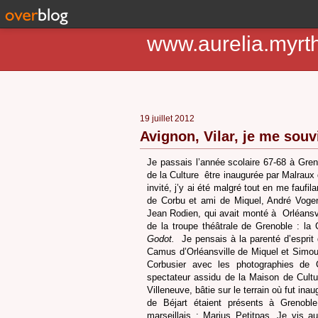
www.aurelia.myrt
19 juillet 2012
Avignon, Vilar, je me souvi
Je passais l’année scolaire 67-68 à Gre
de la Culture
être inaugurée par Malraux d
invité, j’y ai été malgré tout en me faufi
de Corbu et ami de Miquel, André Vogens
Jean Rodien, qui avait monté à
Orléansv
de la troupe théâtrale de Grenoble : la
Godot.
Je pensais à la parenté d’esprit
Camus d’Orléansville de Miquel et Simo
Corbusier avec les photographies de C
spectateur assidu de la Maison de Cultur
Villeneuve, bâtie sur le terrain où fut ina
de Béjart étaient présents à Grenob
marseillais : Marius Petitpas. Je vis a