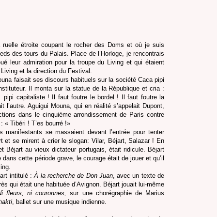
a ruelle étroite coupant le rocher des Doms et où je suis
eds des tours du Palais. Place de l’Horloge, je rencontrais
é leur admiration pour la troupe du Living et qui étaient
iving et la direction du Festival.
una faisait ses discours habituels sur la société Caca pipi
stituteur. Il monta sur la statue de la République et cria :
pipi capitaliste ! Il faut foutre le bordel ! Il faut foutre la
l’autre. Aguigui Mouna, qui en réalité s’appelait Dupont,
ections dans le cinquième arrondissement de Paris contre
 : « Tibéri ! T’es bourré !»
s manifestants se massaient devant l’entrée pour tenter
 et se mirent à crier le slogan: Vilar, Béjart, Salazar ! En
 Béjart au vieux dictateur portugais, était ridicule. Béjart
 dans cette période grave, le courage était de jouer et qu’il
ing.
art intitulé :
À la recherche de Don Juan
, avec un texte de
rès qui était une habituée d’Avignon. Béjart jouait lui-même
i fleurs, ni couronnes,
sur une chorégraphie de Marius
hakti
, ballet sur une musique indienne.