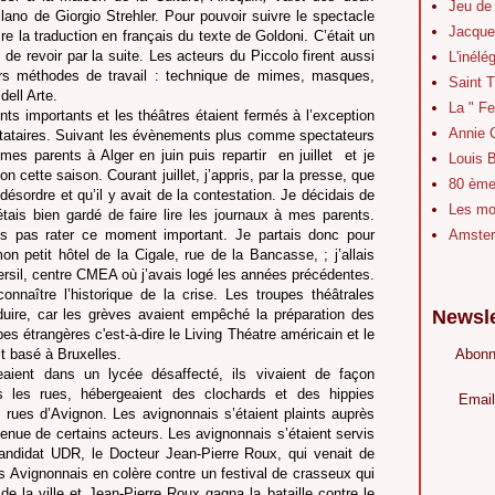
Jeu de
lano de Giorgio Strehler. Pour pouvoir suivre le spectacle
Jacque
ire la traduction en français du texte de Goldoni. C’était un
 de revoir par la suite. Les acteurs du Piccolo firent aussi
L'inélé
urs méthodes de travail : technique de mimes, masques,
Saint 
ell Arte.
La " Fe
ts importants et les théâtres étaient fermés à l’exception
Annie 
stataires. Suivant les évènements plus comme spectateurs
es parents à Alger en juin puis repartir
en juillet
et je
Louis B
 cette saison. Courant juillet, j’appris,
par la presse, que
80 ème 
 désordre et qu’il y avait de la contestation. Je décidais de
Les mot
étais bien gardé de faire lire les journaux à mes parents.
ais pas rater ce moment important. Je partais donc pour
Amster
 petit hôtel de la Cigale, rue de la Bancasse, ; j’allais
rsil, centre CMEA où j’avais logé les années précédentes.
onnaître l’historique de la crise. Les troupes théâtrales
duire, car les grèves avaient empêché la préparation des
Newsle
es étrangères c'est-à-dire le Living Théatre américain et le
it basé à Bruxelles.
Abonn
eaient dans un lycée désaffecté, ils vivaient de façon
ns les rues, hébergeaient des clochards et des hippies
Email
 rues d’Avignon. Les avignonnais s’étaient plaints auprès
tenue de certains acteurs. Les avignonnais s’étaient servis
andidat UDR, le Docteur Jean-Pierre Roux, qui venait de
des Avignonnais en colère contre un festival de crasseux qui
 la ville et Jean-Pierre Roux gagna la bataille contre le