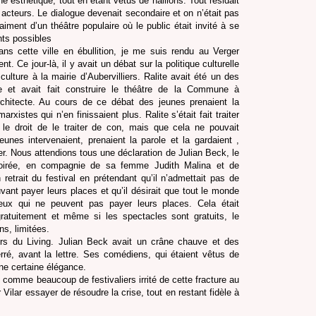
 esthétique, tout en étant vêtus de haillons. Tout résidait
 acteurs. Le dialogue devenait secondaire et on n’était pas
aiment d’un théâtre populaire où le public était invité à se
nts possibles
ns cette ville en ébullition, je me suis rendu au Verger
. Ce jour-là, il y avait un débat sur la politique culturelle
 culture à la mairie d’Aubervilliers. Ralite avait été un des
ale et avait fait construire le théâtre de la Commune à
chitecte. Au cours de ce débat des jeunes prenaient la
rxistes qui n’en finissaient plus. Ralite s’était fait traiter
t le droit de le traiter de con, mais que cela ne pouvait
unes intervenaient, prenaient la parole et la gardaient ,
. Nous attendions tous une déclaration de Julian Beck, le
a soirée, en compagnie de sa femme Judith Malina et de
retrait du festival en prétendant qu’il n’admettait pas de
ant payer leurs places et qu’il désirait que tout le monde
eux qui ne peuvent pas payer leurs places. Cela était
 gratuitement et même si les spectacles sont gratuits, le
s, limitées.
rs du Living. Julian Beck avait un crâne chauve et des
rré, avant la lettre. Ses comédiens, qui étaient vêtus de
une certaine élégance.
is comme beaucoup de festivaliers irrité de cette fracture au
Vilar essayer de résoudre la crise, tout en restant fidèle à