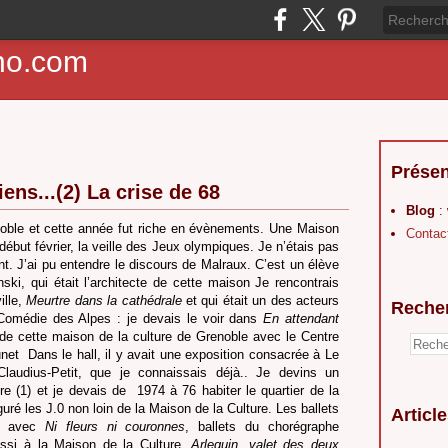
ho.com
Présen
ens...(2) La crise de 68
Blog
:
noble et cette année fut riche en évènements. Une Maison
Contac
ébut février, la veille des Jeux olympiques. Je n’étais pas
lant. J’ai pu entendre le discours de Malraux. C’est un élève
ki, qui était l’architecte de cette maison Je rencontrais
ille,
Meurtre dans la
cathédrale
et qui était un des acteurs
Reche
 Comédie des Alpes : je devais le voir dans
En attendant
 de cette maison de la culture de Grenoble avec le Centre
unet
Dans le hall, il y avait une exposition consacrée à Le
laudius-Petit, que je connaissais déjà.. Je devins un
e (1) et je devais de
1974 à 76 habiter le quartier de la
uguré les J.0 non loin de la Maison de la Culture. Les ballets
Articl
le avec
Ni fleurs ni couronnes
, ballets du chorégraphe
ussi à la Maison de la Culture,
Arlequin, valet des deux