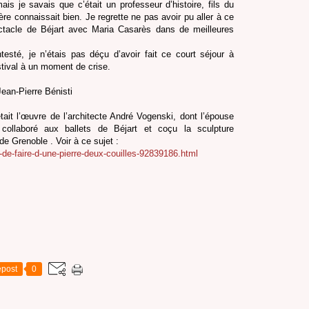
s je savais que c’était un professeur d’histoire, fils du
 connaissait bien. Je regrette ne pas avoir pu aller à ce
ectacle de Béjart avec Maria Casarès dans de meilleures
esté, je n’étais pas déçu d’avoir fait ce court séjour à
stival à un moment de crise.
ean-Pierre Bénisti
ait l’œuvre de l’architecte André Vogenski, dont l’épouse
 collaboré aux ballets de Béjart et coçu la sculpture
e Grenoble . Voir à ce sujet :
t-de-faire-d-une-pierre-deux-couilles-92839186.html
post
0