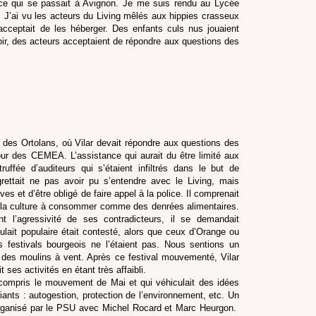
 ce qui se passait à Avignon. Je me suis rendu au Lycée
J’ai vu les acteurs du Living mêlés aux hippies crasseux
 acceptait de les héberger. Des enfants culs nus jouaient
oir, des acteurs acceptaient de répondre aux questions des
 des Ortolans, où Vilar devait répondre aux questions des
ur des CEMEA. L’assistance qui aurait du être limité aux
ruffée d’auditeurs qui s’étaient infiltrés dans le but de
egrettait ne pas avoir pu s’entendre avec le Living, mais
ves et d’être obligé de faire appel à la police. Il comprenait
sur la culture à consommer comme des denrées alimentaires.
l’agressivité de ses contradicteurs, il se demandait
oulait populaire était contesté, alors que ceux d’Orange ou
 festivals bourgeois ne l’étaient pas. Nous sentions un
 des moulins à vent. Après ce festival mouvementé, Vilar
it ses activités en étant très affaibli.
x compris le mouvement de Mai et qui véhiculait des idées
ants : autogestion, protection de l’environnement, etc. Un
organisé par le PSU avec Michel Rocard et Marc Heurgon.