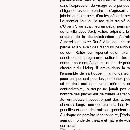
pauvreté avec des acteurs recherchant une
dans l’expression du visage et le jeu des
obligé de les comprendre. Il s’agissait vr
joindre au spectacle, d’où les débordeme
Le premier jour où je me suis trouvé da
d’Urbain V où avait lieu un débat permanent
de la ville avec Jack Ralite, adjoint à la
artisans de la décentralisation théâtr
Aubervilliers avec René Allio comme ar
parole et il y avait des discours pseudo ma
de con. Ralite leur répondit qu’on avai
constituer un programme culturel. Des je
comme pour empêcher les autres de parler
directeur du Living. Il arriva dans l
l’ensemble de sa troupe. Il annonça son 
jouer uniquement pour les personnes pouv
ait le droit aux spectacles même à c
contradictoire, la troupe ne jouait pas
nombre des places est de toutes les façon
Je remarquais l’accoutrement des acteu
cheveux longs, une coiffure à la Léo Fe
guenilles et dans des haillons gardaient 
Au risque de paraître réactionnaire, j’éta
sein du monde de théâtre et navré de voir 
son idéal.