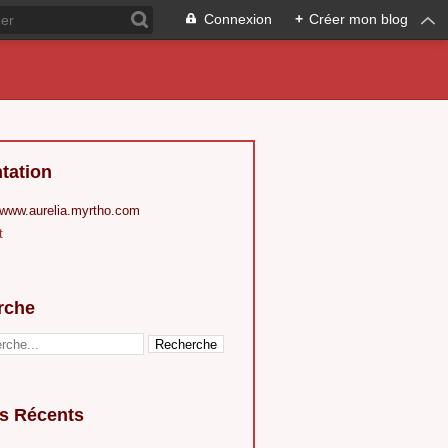
Connexion
+
Créer mon blog
tation
 www.aurelia.myrtho.com
t
rche
es Récents