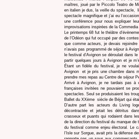
maîtres,
joué par le Piccolo Teatro de Mi
en italien je dus, la veille du spectacle,
l
spectacle magnifique et j’ai eu l’occasion
une conférence pour nous expliquer le
improvisations inspirées de la Commedia d
Le printemps 68 fut le théâtre d’évènemen
de l’Odéon qui fut occupé par des conte
que comme acteurs, je devais rejoindre m
n’avais pas programmé de séjour à Avignon
le festival d’Avignon se déroulait dans le
partir quelques jours à Avignon et je m’
Étant un fidèle du festival, je ne voul
Avignon
et je pris une chambre dans mon
prendre mes repas au Centre de séjour Pe
Arrivé à Avignon, je ne tardais pas à c
françaises invitées ne pouvaient se pro
spectacles. Seul se produisaient les troup
Ballet du XXème
siècle de Béjart qui éta
D’autre part les acteurs du Living log
décontractée et jetait les détritus da
crasseux et puants qui rodaient dans les
de la direction du festival du manque de 
du festival comme enjeu électoral. Le c
l’Isle sur Sorgue, avait pris la défense 
rapporte pas un sous aux commerçants de