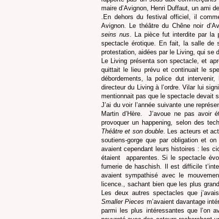
maire d’Avignon, Henri Duffaut, un ami de 
.En dehors du festival officiel, il com
Avignon. Le théâtre du Chêne noir d’Av
seins nus
. La pièce fut interdite par la
spectacle érotique. En fait, la salle d
protestation, aidées par le Living, qui se d
Le Living présenta son spectacle, et ap
quittait le lieu prévu et continuait le s
débordements, la police dut intervenir, 
directeur du Living à l’ordre. Vilar lui sig
mentionnait pas que le spectacle devait s
J’ai du voir l’année suivante une représe
Martin d’Hère.
J’avoue ne pas avoir ét
provoquer un happening, selon des tech
Théâtre et son double
. Les acteurs et ac
soutiens-gorge que par obligation et o
avaient cependant leurs histoires : les ci
étaient
apparentes. Si le spectacle évol
fumerie de haschish. Il est difficile t’i
avaient sympathisé avec le mouvement
licence., sachant bien que les plus grand
Les deux autres spectacles que j’ava
Smaller Pieces
m’avaient davantage intér
parmi les plus intéressantes que l’on a