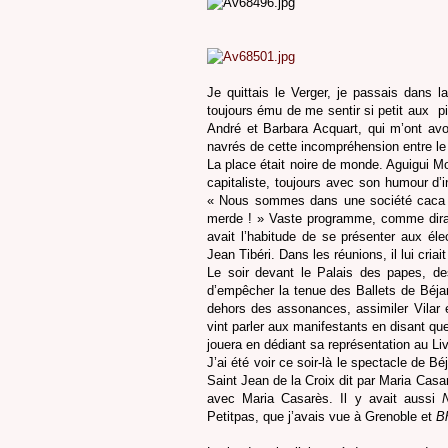
Je quittais le Verger, je passais dans l
toujours ému de me sentir si petit aux
pi
André et Barbara Acquart, qui m’ont avou
navrés de cette incompréhension entre le L
La place était noire de monde. Aguigui Mo
capitaliste, toujours avec son humour d’in
« Nous sommes dans une société caca
merde ! » Vaste programme, comme dirait 
avait l’habitude de se présenter aux él
Jean Tibéri. Dans les réunions, il lui criait
Le soir devant le Palais des papes, de
d’empêcher la tenue des Ballets de Béjart
dehors des assonances, assimiler Vilar et
vint parler aux manifestants en disant que
jouera en dédiant sa représentation au Liv
J’ai été voir ce soir-là le spectacle de Béj
Saint Jean de la Croix dit par Maria Casa
avec Maria Casarès. Il y avait aussi
N
Petitpas, que j’avais vue à Grenoble et
B