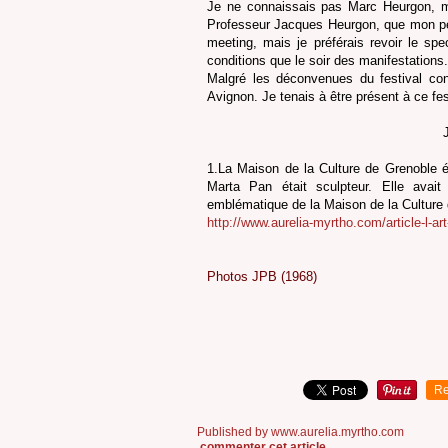
Je ne connaissais pas Marc Heurgon, mai
Professeur Jacques Heurgon, que mon père
meeting, mais je préférais revoir le sp
conditions que le soir des manifestations.
Malgré les déconvenues du festival cont
Avignon. Je tenais à être présent à ce fe
J
1.La Maison de la Culture de Grenoble ét
Marta Pan était sculpteur. Elle avait
emblématique de la Maison de la Culture d
http://www.aurelia-myrtho.com/article-l-ar
Photos JPB (1968)
Re
Published by www.aurelia.myrtho.com
commenter cet article
…