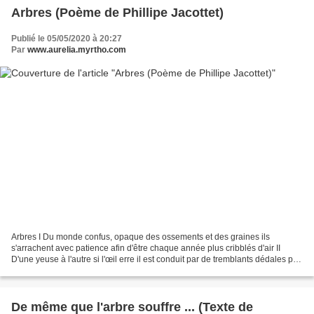
Arbres (Poème de Phillipe Jacottet)
Publié le 05/05/2020 à 20:27
Par
www.aurelia.myrtho.com
Arbres I Du monde confus, opaque des ossements et des graines ils
s'arrachent avec patience afin d'être chaque année plus cribblés d'air II
D'une yeuse à l'autre si l'œil erre il est conduit par de tremblants dédales par
des essaims d'étincelles et d'ombres...
De même que l'arbre souffre ... (Texte de