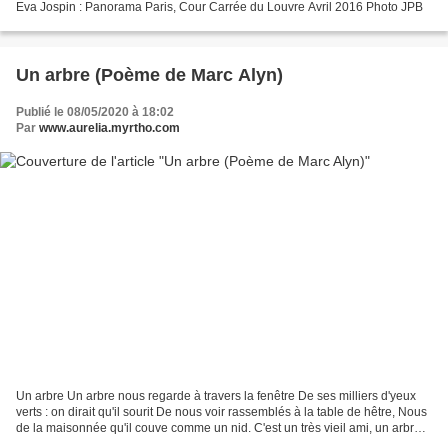
Eva Jospin : Panorama Paris, Cour Carrée du Louvre Avril 2016 Photo JPB
Un arbre (Poème de Marc Alyn)
Publié le 08/05/2020 à 18:02
Par
www.aurelia.myrtho.com
Un arbre Un arbre nous regarde à travers la fenêtre De ses milliers d'yeux
verts : on dirait qu'il sourit De nous voir rassemblés à la table de hêtre, Nous
de la maisonnée qu'il couve comme un nid. C'est un très vieil ami, un arbre
de famille Qu'un grand-père...