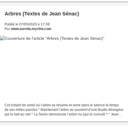
Arbres (Textes de Jean Sénac)
Publié le 07/05/2020 à 17:38
Par
www.aurelia.myrtho.com
Cet instant de soleil où l’arbre se résume et serre dans le silence le temps
de ses milles paroles * Maintenant l’arbre se souvient d’une feuille étrangère
qui le liait au ciel * La Seine silencieuse l’arbre nu (qui le connaît ? * Jean
Sénac : Poèmes....