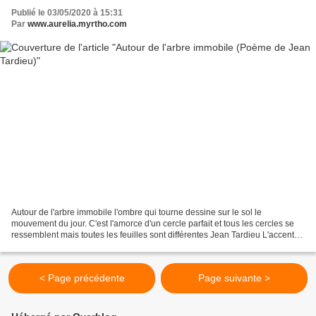
Publié le 03/05/2020 à 15:31
Par
www.aurelia.myrtho.com
Autour de l'arbre immobile l'ombre qui tourne dessine sur le sol le
mouvement du jour. C'est l'amorce d'un cercle parfait et tous les cercles se
ressemblent mais toutes les feuilles sont différentes Jean Tardieu L'accent
grave et l'accent aigu Gallimard,...
< Page précédente
Page suivante >