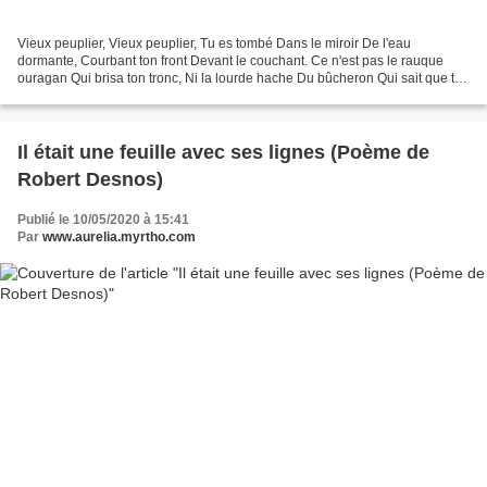
Vieux peuplier, Vieux peuplier, Tu es tombé Dans le miroir De l'eau
dormante, Courbant ton front Devant le couchant. Ce n'est pas le rauque
ouragan Qui brisa ton tronc, Ni la lourde hache Du bûcheron Qui sait que tu
dois Renaître. C'est ton esprit puissant...
Il était une feuille avec ses lignes (Poème de
Robert Desnos)
Publié le 10/05/2020 à 15:41
Par
www.aurelia.myrtho.com