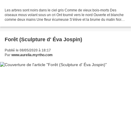
Les arbres sont noirs dans le ciel gris Comme de vieux bois-morts Des
oiseaux mous volant sous un cri Ont tourné vers le nord Ouverte et blanche
comme deux mains Une fleur écumeuse S’élève et la brume du matin Noie
sa chair moelleuse Et dans les pluies...
Forêt (Sculpture d' Éva Jospin)
Publié le 08/05/2020 à 18:17
Par
www.aurelia.myrtho.com