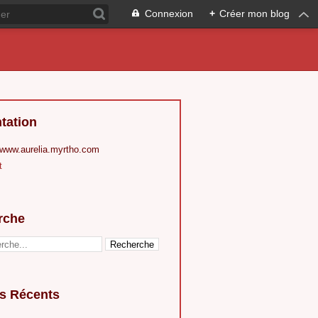
Connexion
+
Créer mon blog
tation
 www.aurelia.myrtho.com
t
rche
es Récents