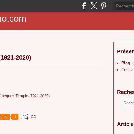
ho.com
Présen
(1921-2020)
Blog
:
Contac
Reche
post
0
Articl