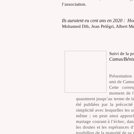
l’association.
Ils auraient eu cent ans en 2020 : 
Mohamed Dib, Jean Pelégri, Albert M
Suivi de la p
Camus/Bénis
Présentation 
ami de Camus,
Cette corre
moment de l’
quasiment jusqu’au terme de la
été publiées par la précocit
simplicité avec lesquelles les 
même ; on peut ainsi approch
mariage courant à l’échec, dans 
les doutes et les espérances d
tourbillon de la maturité de sa 