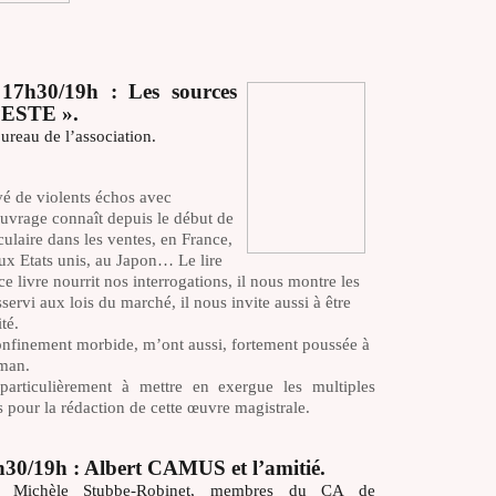
 17h30/19h : Les sources
 PESTE ».
reau de l’association.
vé de violents échos avec
uvrage connaît depuis le début de
ulaire dans les ventes, en France,
ux Etats unis, au Japon… Le lire
ce livre nourrit nos interrogations, il nous montre les
servi aux lois du marché, il nous invite aussi à être
ité.
confinement morbide, m’ont aussi, fortement poussée à
oman.
particulièrement à mettre en exergue les multiples
 pour la rédaction de cette œuvre magistrale.
7h30/19h : Albert CAMUS et l’amitié.
ty, Michèle Stubbe-Robinet, membres du CA de