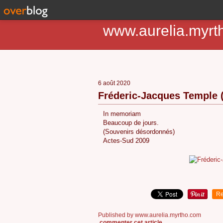
www.aurelia.myrt
6 août 2020
Fréderic-Jacques Temple 
In memoriam
Beaucoup de jours.
(Souvenirs désordonnés)
Actes-Sud 2009
Re
Published by www.aurelia.myrtho.com
commenter cet article
…