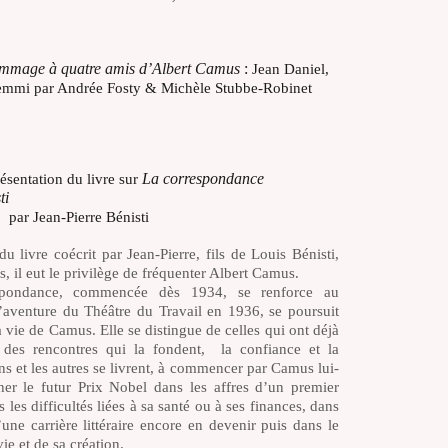
Hommage à quatre amis d’Albert Camus
:
Jean Daniel,
emmi par Andrée Fosty & Michèle Stubbe-Robinet
La correspondance
résentation du livre sur
ti
par Jean-Pierre Bénisti
du livre coécrit par Jean-Pierre, fils de Louis Bénisti,
 il eut le privilège de fréquenter Albert Camus.
spondance, commencée dès 1934, se renforce au
aventure du Théâtre du Travail en 1936, se poursuit
 vie de Camus. Elle se distingue de celles qui ont déjà
é des rencontres qui la fondent, la confiance et la
uns et les autres se livrent, à commencer par Camus lui-
er le futur Prix Nobel dans les affres d’un premier
les difficultés liées à sa santé ou à ses finances, dans
’une carrière littéraire encore en devenir puis dans le
vie et de sa création.