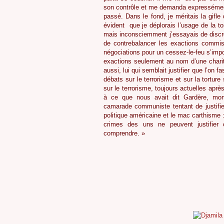
son contrôle et me demanda expressément d
passé. Dans le fond, je méritais la gifle 
évident
que je déplorais l’usage de la t
mais inconsciemment j’essayais de discré
de contrebalancer les exactions commis
négociations pour un cessez-le-feu s’impo
exactions seulement au nom d’une charité
aussi, lui qui semblait justifier que l’on f
débats sur le terrorisme et sur la torture 
sur le terrorisme, toujours actuelles après
à ce que nous avait dit Gardère, mon 
camarade communiste tentant de justifie
politique américaine et le mac carthisme 
crimes des uns ne peuvent justifier
comprendre. »