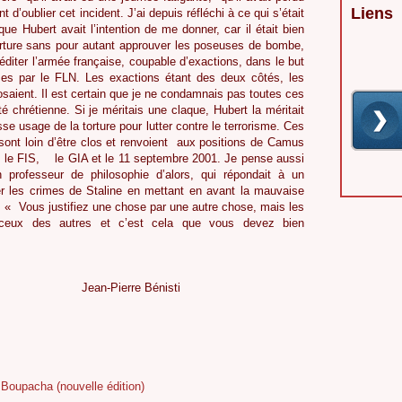
Liens
’oublier cet incident. J’ai depuis réfléchi à ce qui s’était
que Hubert avait l’intention de me donner, car il était bien
orture sans pour autant approuver les poseuses de bombe,
diter l’armée française, coupable d’exactions, dans le but
es par le FLN. Les exactions étant des deux côtés, les
saient. Il est certain que je ne condamnais pas toutes ces
 chrétienne. Si je méritais une claque, Hubert la méritait
asse usage de la torture pour lutter contre le terrorisme. Ces
sont loin d’être clos et renvoient
aux positions de Camus
 le FIS,
le GIA et le 11 septembre 2001. Je pense aussi
professeur de philosophie d’alors, qui répondait à un
r les crimes de Staline en mettant en avant la mauvaise
: « Vous justifiez une chose par une autre chose, mais les
 ceux des autres et c’est cela que vous devez bien
Jean-Pierre Bénisti