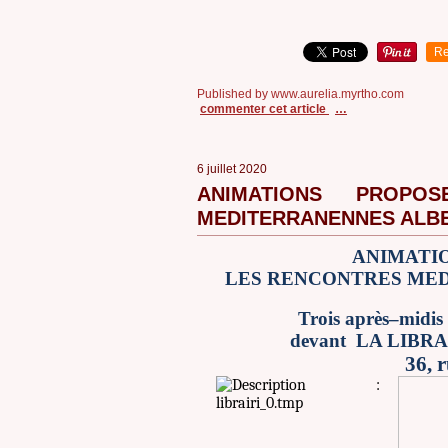
Re
Published by www.aurelia.myrtho.com
commenter cet article
…
6 juillet 2020
ANIMATIONS PROPO
MEDITERRANENNES ALB
ANIMATI
LES RENCONTRES MED
Trois après–midis
devant LA LIB
36, 