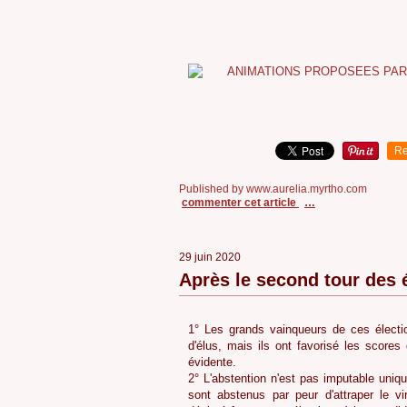
Re
Published by www.aurelia.myrtho.com
commenter cet article
…
29 juin 2020
Après le second tour des 
1° Les grands vainqueurs de ces élection
d'élus, mais ils ont favorisé les scores 
évidente.
2° L'abstention n'est pas imputable uni
sont abstenus par peur d'attraper le 