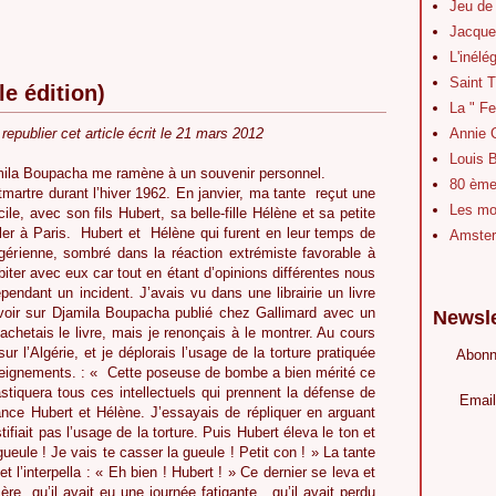
Jeu de
Jacque
L'inélé
Saint 
e édition)
La " Fe
republier cet article écrit le 21 mars 2012
Annie 
Louis B
amila Boupacha me ramène à un souvenir personnel.
80 ème 
artre durant l’hiver 1962. En janvier, ma tante
reçut une
Les mot
ile, avec son fils Hubert, sa belle-fille Hélène et sa petite
ler à Paris.
Hubert et
Hélène qui furent en leur temps de
Amster
lgérienne, sombré dans la réaction extrémiste favorable à
iter avec eux car tout en étant d’opinions différentes nous
endant un incident. J’avais vu dans une librairie un livre
oir sur Djamila Boupacha publié chez Gallimard avec un
Newsle
hetais le livre, mais je renonçais à le montrer. Au cours
ur l’Algérie, et je déplorais l’usage de la torture pratiquée
Abonn
nseignements. : « Cette poseuse de bombe a bien mérité ce
astiquera tous ces intellectuels qui prennent la défense de
Email
ance Hubert et Hélène. J’essayais de répliquer en arguant
tifiait pas l’usage de la torture. Puis Hubert éleva le ton et
gueule ! Je vais te casser la gueule ! Petit con ! » La tante
x et l’interpella : « Eh bien ! Hubert ! » Ce dernier se leva et
ère
qu’il avait eu une journée fatigante,
qu’il avait perdu