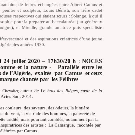
antaine de lettres échangées entre Albert Camus et
peintre et sculpteur, Louis Bénisti, son frère cadet
ouses respectives qui étaient sœurs : Solange, à qui il
osophie pour la préparer au baccalauréat (un généreux
oigne), et Mireille, grande amatrice puis spécialiste
ffervescence et des aspirations créatrices d’une jeune
’Algérie des années 1930.
 24 juillet 2020 – 17h30/20 h
:
NOCES
homme et la nature - Parallèle entre les
 de l’Algérie, exaltés par Camus et ceux
margue chantés par les Félibres
auteur de
Le bois des Rièges, cœur de la
e Chevalier,
, Actes Sud, 2014.
es couleurs, des saveurs, des odeurs, la lumière
e du vent, la vie rude des hommes, la pauvreté de
ette aridité, mais pourtant comblés, notamment par la
 inspiratrices des artistes : La Camargue, racontée par
 célébrées par Camus.