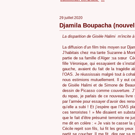
29 juillet 2020
Djamila Boupacha (nouvell
La disparition de Gisèle Halimi m'incite à 
La diffusion d’un film très moyen sur Dj
J’habitais chez ma tante Suzanne à Montm
partie de sa famille d’Alger :sa sœur
Céc
fille Véronique, qui essayaient de s’instal
gauche, avaient du fait de la tragédie a
l’OAS. Je réussissais malgré tout à cohab
nous estimions mutuellement. Il y eut cep
de Gisèle Halimi et de Simone de Beauv
dessin de Picasso comme couverture. J’ac
du repas, je parlais de ce nouveau livre s
par l’armée pour essayer d’avoir des re
qu’elle a subi ! Et j’espère que l’OAS pl
ces terroristes ! » Me disaient en subst
que le fait d’être présumé terroriste ne jus
me dit en colère : « Je vais te casser la 
Cécile reprit son fils, lui fit les gros yeu
partit se coucher. Il me fit
dire par sa m